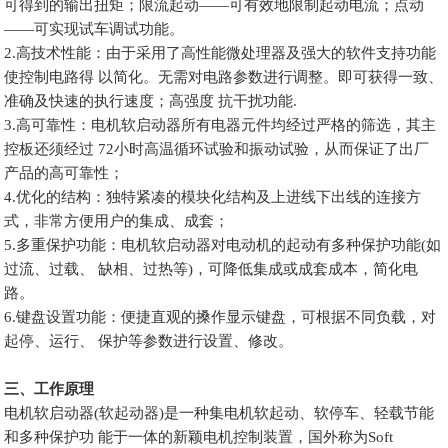
可得到的输出扭矩；限流起动——可有效地限制起动电流；点动
——可实现试车调试功能。
2.高技术性能：由于采用了高性能微处理器及强大的软件支持功能
使控制电路得 以简化。无需对电路参数进行调整。即可获得一致、
准确及快速的执行速度；高强度 抗干扰功能.
3.高可靠性：电机软启动器所有电器元件均经过严格的筛选，其主
控板还须经过 72小时高温循环试验和振动试验，从而保证了出厂
产品的高可靠性；
4.优化的结构：独特紧凑的模块化结构及上进线下出线的连接方
式，非常方便用户的集成、成套；
5.多重保护功能：电机软启动器对电动机的起动有多种保护功能(如
过流、过载、 缺相、过热等)，可降低集成或成套成本，简化电
路。
6.键盘设置功能：便捷直观的搡作显示键盘，可根据不同负载，对
起停、运行、 保护等参数进行设置、修改。
三、工作原理
电机软启动器(软起动器)是一种集电机软起动、软停车、轻载节能
和多种保护功 能于一体的新颖电机控制装置，国外称为Soft