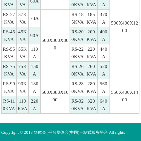
60A
KVA
VA
0KVA
KVA
A
RS-37
37K
RS-18
185
370
74A
KVA
VA
5KVA
KVA
A
500X400X12
00
RS-45
45K
RS-20
200
400
90A
KVA
VA
0KVA
KVA
A
500X300X80
0
RS-55
55K
110
RS-22
220
440
KVA
VA
A
0KVA
KVA
A
RS-75
75K
150
RS-26
260
520
KVA
VA
A
0KVA
KVA
A
RS-90
90K
180
RS-28
280
560
KVA
VA
A
0KVA
KVA
A
500X380X10
550X400X14
00
00
RS-11
110
220
RS-32
320
640
0KVA
KVA
A
0KVA
KVA
A
Copyright © 2018 华体会_平台华体会(中国)一站式服务平台 All rights