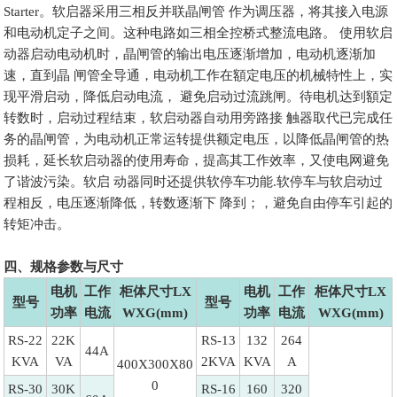
Starter。软启器采用三相反并联晶闸管 作为调压器，将其接入电源
和电动机定子之间。这种电路如三相全控桥式整流电路。 使用软启
动器启动电动机时，晶闸管的输出电压逐渐增加，电动机逐渐加
速，直到晶 闸管全导通，电动机工作在額定电压的机械特性上，实
现平滑启动，降低启动电流， 避免启动过流跳闸。待电机达到額定
转数时，启动过程结束，软启动器自动用旁路接 触器取代已完成任
务的晶闸管，为电动机正常运转提供额定电压，以降低晶闸管的热
损耗，延长软启动器的使用寿命，提高其工作效率，又使电网避免
了谐波污染。软启 动器同时还提供软停车功能.软停车与软启动过
程相反，电压逐渐降低，转数逐渐下 降到；，避免自由停车引起的
转矩冲击。
四、规格参数与尺寸
电机
工作
柜体尺寸LX
电机
工作
柜体尺寸LX
型号
型号
功率
电流
WXG(mm)
功率
电流
WXG(mm)
RS-22
22K
RS-13
132
264
44A
KVA
VA
2KVA
KVA
A
400X300X80
0
RS-30
30K
RS-16
160
320