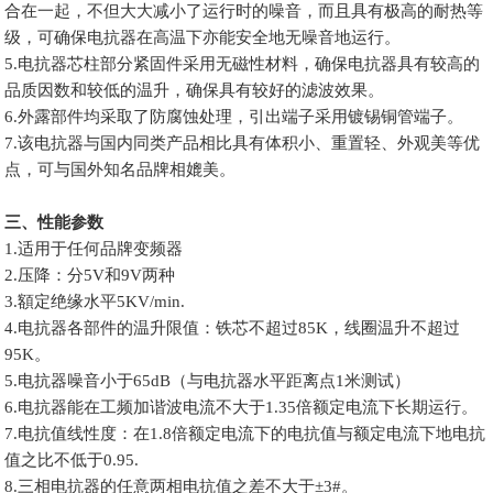
合在一起，不但大大减小了运行时的噪音，而且具有极高的耐热等
级，可确保电抗器在高温下亦能安全地无噪音地运行。
5.电抗器芯柱部分紧固件采用无磁性材料，确保电抗器具有较高的
品质因数和较低的温升，确保具有较好的滤波效果。
6.外露部件均采取了防腐蚀处理，引出端子采用镀锡铜管端子。
7.该电抗器与国内同类产品相比具有体积小、重置轻、外观美等优
点，可与国外知名品牌相媲美。
三、性能参数
1.适用于任何品牌变频器
2.压降：分5V和9V两种
3.額定绝缘水平5KV/min.
4.电抗器各部件的温升限值：铁芯不超过85K，线圈温升不超过
95K。
5.电抗器噪音小于65dB（与电抗器水平距离点1米测试）
6.电抗器能在工频加谐波电流不大于1.35倍额定电流下长期运行。
7.电抗值线性度：在1.8倍额定电流下的电抗值与额定电流下地电抗
值之比不低于0.95.
8.三相电抗器的任意两相电抗值之差不大于±3#。