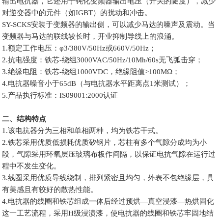
输出电抗器，它还用于钝化变频器输出电压（开关的陡度），减少
对逆变器中的元件（如IGBT）的扰动和冲击。
SY-SCKS安装于变频器的输出侧，可以减少马达的噪声及震动。当
变频器与马达的联线较长时，开业抑制导线上的浪涌。
1.额定工作电压：φ3/380V/50Hz或660V/50Hz；
2.抗电强度：铁芯-绕组3000VAC/50Hz/10Mh/60s无飞弧击穿；
3.绝缘电阻：铁芯-绕组1000VDC，绝缘阻值>100MΩ；
4.电抗器噪音小于65dB（与电抗器水平距离点1米测试）；
5.产品执行标准：IS09001:2000认证
二、结构特点
1.该电抗器分为三相和单相两种，均为铁芯干式。
2.铁芯采用优质低损耗优质矽钢片，芯柱有多个气隙分成均为小
段，气隙采用环氧层压玻璃布板作间隔，以保证电抗气隙在运行过
程中不发生变化。
3.线圈采用优质导线绕制，排列紧密且均匀，外表不包绝缘层，具
有美感且有较好的散热性能。
4.电抗器的线圈和铁芯组成一体后经过预烘—真空浸漆—热烘固化
这一工艺流程，采用H级浸渍漆，使电抗器的线圈和铁芯牢固地结