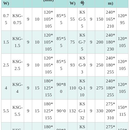
W)
W)
号
m)
120*
KS
240*
0.7
KSG-
85*5
120*
9
10
105*
55
G-5
9
150
165*
5
0.75
5
95
105
5
210
120*
KS
240*
KSG-
85*5
120*
1.5
9
10
105*
75
G-7
9
200
180*
1.5
5
105
105
5
230
120*
KS
240*
KSG-
85*5
120*
2.5
9
10
105*
93
G-9
9
250
180*
2.5
5
105
105
3
255
180*
KS
240*
KSG-
90*8
120*
4
9
15
125*
110
Q-1
9
275
180*
4
0
105
155
10
255
180*
KS
275*
KSG-
150*
5.5
9
15
125*
90^0
132
G-1
9
330
200*
5.5
115
155
32
310
180*
KS
275*