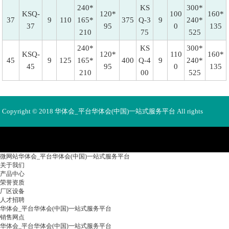
240*
KS
300*
KSQ-
120*
100
160*
37
9
110
165*
375
Q-3
9
240*
37
95
0
135
210
75
525
240*
KS
300*
KSQ-
120*
110
160*
45
9
125
165*
400
Q-4
9
240*
45
95
0
135
210
00
525
Copyright © 2018 华体会_平台华体会(中国)一站式服务平台 All rights
Reserved 版权所有 未经许可不得使用、转载、摘编。
微网站华体会_平台华体会(中国)一站式服务平台
关于我们
产品中心
荣誉资质
厂区设备
人才招聘
华体会_平台华体会(中国)一站式服务平台
销售网点
华体会_平台华体会(中国)一站式服务平台