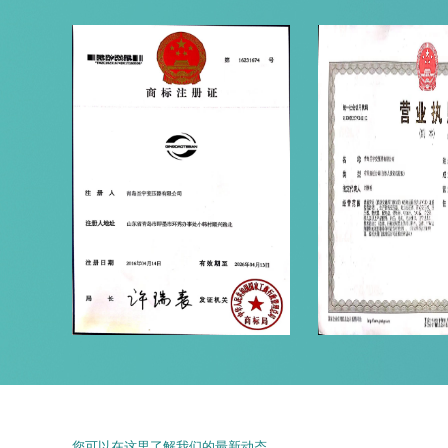
您可以在这里了解我们的最新动态