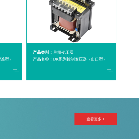
产品类别：
单相变压器
标准型）
产品名称：DK系列控制变压器（出口型）
查看更多 +