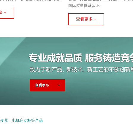
国际质量体系认证。
 +
查看更多 +
逆变器，电机启动柜等产品