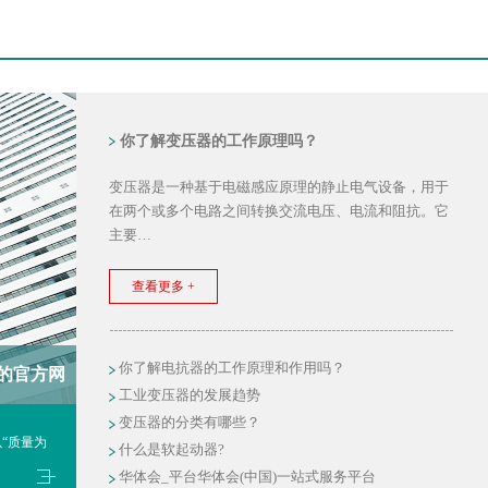
你了解变压器的工作原理吗？
变压器是一种基于电磁感应原理的静止电气设备，用于
在两个或多个电路之间转换交流电压、电流和阻抗。它
主要…
查看更多 +
你了解电抗器的工作原理和作用吗？
 的官方网
工业变压器的发展趋势
变压器的分类有哪些？
“质量为
什么是软起动器?
华体会_平台华体会(中国)一站式服务平台