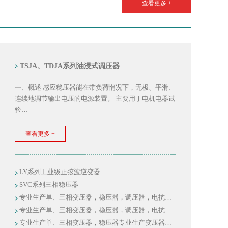
查看更多 +
TSJA、TDJA系列油浸式调压器
一、概述 感应稳压器能在带负荷悄况下，无极、平滑、
连续地调节输出电压的电源装置。 主要用于电机电器试
验…
查看更多 +
LY系列工业级正弦波逆变器
SVC系列三相稳压器
专业生产单、三相变压器，稳压器，调压器，电抗…
专业生产单、三相变压器，稳压器，调压器，电抗…
专业生产单、三相变压器，稳压器专业生产变压器…