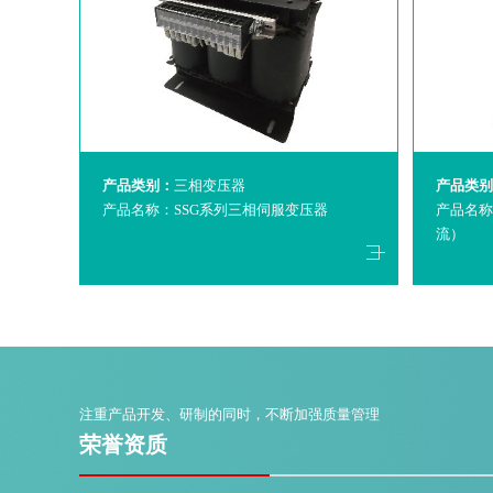
产品类别：
三相变压器
产品类别
产品名称：SSG系列三相伺服变压器
产品名称
流）
注重产品开发、研制的同时，不断加强质量管理
荣誉资质