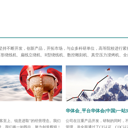
一直坚持不断开发，创新产品，开拓市场，与众多科研单位，高等院校进行
环形绕线机、扁线立绕机、R型绕线机、数控雕刻机、真空压力浸烤机、全
华体会_平台华体会(中国)一站
顾客至上、锐意进取”的经营理念。我们
公司在注重产品开发，研制的同时，
誉，我们将一如既往，努力创造辉煌！
管理，并全面通过了CE认证、CQC认证及