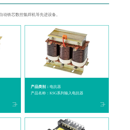
自动铁芯数控氩焊机等先进设备。
产品类别：
电抗器
产品名称：KSG系列输入电抗器